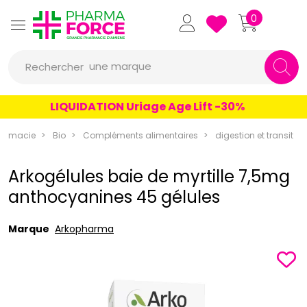
Pharmaforce Grande Pharmacie 
0
une marque
Rechercher
un conseil
LIQUIDATION Uriage Age Lift -30%
un produit
armacie
Bio
Compléments alimentaires
digestion et transit
une marque
Arkogélules baie de myrtille 7,5mg
anthocyanines 45 gélules
Marque
Arkopharma