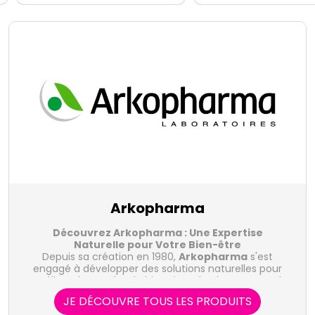
Arkopharma
Découvrez Arkopharma : Une Expertise
Naturelle pour Votre Bien-être
Depuis sa création en 1980,
Arkopharma
s'est
engagé à développer des solutions naturelles pour
améliorer la santé et le bien-être de chacun. Fort de
son expertise en phytothérapie et en compléments
JE DÉCOUVRE TOUS LES PRODUITS
alimentaires, le laboratoire Arkopharma propose une
Les Gammes de Produits Arkopharma :