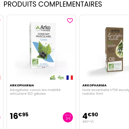
PRODUITS COMPLEMENTAIRES
ARKOPHARMA
ARKOPHARMA
Arkogélules cassis bio mobilité
Huile essentielle n°08 eucaly
articulaire 150 gélules
radiata 10ml
16
4
€
95
€
90
490
/
l.
€
00