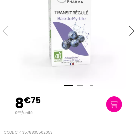
8
€
75
0
/unité
€
19
CODE CIP: 3578835502053