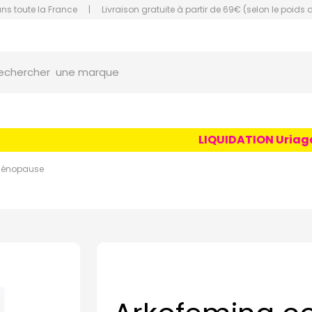
ans toute la France
|
Livraison gratuite à partir de 69€ (selon le poids 
orce Grande Pharmacie Amiens Fachon
une marque
echercher
un conseil
un produit
LIQUIDATION Uriage Ag
une marque
énopause