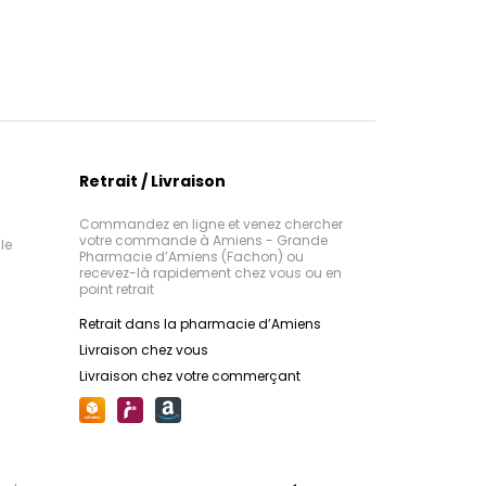
nté. Ces compléments
:
La gamme Forcapil est
 à renforcer les os, les
 pour renforcer les
et les cheveux, pour une
 la peau. Formulés avec
ue la biotine, le zinc et la
 bien-être durable.
 Forcapil favorisent la
a
:
Les produits Arkorelax
renforcent les ongles et
alimentaires à base de
, spécialement formulés
é de la peau, pour une
te et la relaxation. Ils
 de l'intérieur.
Retrait / Livraison
, l'anxiété et les troubles
ma
:
La gamme Arkoroyal
base de gelée royale, un
epos réparateur et un
Commandez en ligne et venez chercher
nnu pour ses propriétés
ntal optimal.
votre commande à Amiens - Grande
le
Pharmacie d’Amiens (Fachon) ou
lantes. Ces compléments
recevez-là rapidement chez vous ou en
rcent les défenses
arma
: Les produits Cys-
point retrait
nt conçus pour prévenir
ent la vitalité et la
ur une santé optimale au
 urinaires. Formulés avec
Retrait dans la pharmacie d’Amiens
et des probiotiques, ils
dien.
Livraison chez vous
 le système urinaire, à
ma
:
La gamme Arkobiotic
Livraison chez votre commerçant
es et à prévenir les
de probiotiques et de
r l'équilibre de la flore
ives.
pléments alimentaires
n saine, renforcent les
Les produits Azinc sont
ntaires formulés pour
et améliorent le bien-