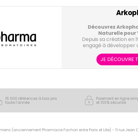
Arkop
Découvrez Arkophar
Naturelle pour 
Depuis sa création en 
engagé à développer de
pour améliorer la san
chacun. Fort de son exp
JE DÉCOUVRE T
et en compléments alime
Les Gammes de Pro
- Arkogélules
Arkopharma propose
Arkoph
produits naturels et in
sont des compléments 
plantes, de fruits et d
vos besoins 
pour leurs propriétés b
Chaque gélule contient 
Arkovital
Arkopharm
15 000 références à bas prix
Paiement en ligne sim
de plantes pour répondr
propose des complé
toute l’année
et 100% sécurisé
multivitaminés et miné
que la digestion, la c
besoins nutritionnels qu
somm
Formulés avec des ingrédi
Arkocean
Arkophar
les produits Arkovital co
gamme Arkocean son
ens (anciennement Pharmacie Fachon entre Paris et Lille) - 11 rue Jean
défenses immunitaires, à
d'ingrédients marins, t
poissons ou les crustac
à maintenir un bon é