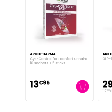
ARKOPHARMA
ARK
 urinaire
GLP-1 Expert Minceur 270g
Vitam
15ml
29
11
€
95
110
/kg
796
€
93
€
67