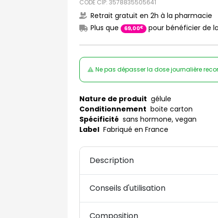
CODE CIP: 3578835505641
Retrait gratuit en 2h à la pharmacie
Plus que
pour bénéficier de la
€
69
,
00
Ne pas dépasser la dose journalière rec
Nature de produit
gélule
Conditionnement
boite carton
Spécificité
sans hormone, vegan
Label
Fabriqué en France
Description
Conseils d'utilisation
Composition