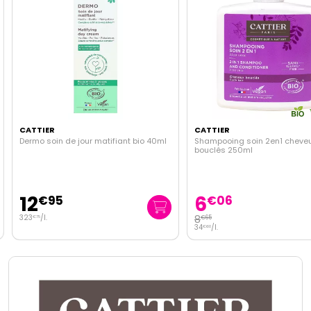
CATTIER
CATTIER
Dermo soin de jour matifiant bio 40ml
Shampooing soin 2en1 cheveu
bouclés 250ml
12
6
€
95
€
06
323
/
l.
8
€
65
€
75
34
/
l.
€
60