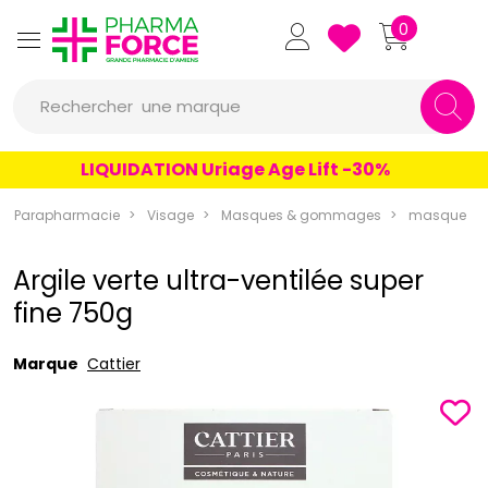
Pharmaforce Grande Pharmacie 
0
une marque
Rechercher
un conseil
LIQUIDATION Uriage Age Lift -30%
un produit
Parapharmacie
Visage
Masques & gommages
masque
une marque
Argile verte ultra-ventilée super
fine 750g
Marque
Cattier