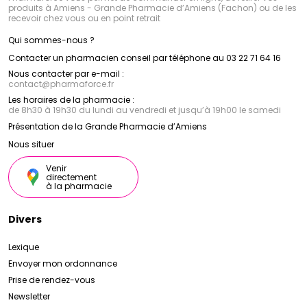
préservant sa santé et sa beauté naturelle.
produits à Amiens - Grande Pharmacie d’Amiens (Fachon) ou de les
Avec son engagement envers la qualité, la naturalité
recevoir chez vous ou en point retrait
et le respect de l'environnement, le laboratoire
Cattier
s'est imposé comme une référence dans le
Qui sommes-nous ?
domaine de la cosmétique bio. Grâce à ses
Contacter un pharmacien conseil par téléphone au 03 22 71 64 16
formulations innovantes et à ses ingrédients naturels
et biologiques,
Cattier
offre des produits sûrs,
Nous contacter par e-mail :
contact
@
pharmaforce.fr
efficaces et respectueux de la peau et de la planète.
Les horaires de la pharmacie :
de 8h30 à 19h30 du lundi au vendredi et jusqu’à 19h00 le samedi
Présentation de la Grande Pharmacie d’Amiens
Nous situer
Venir
directement
à la pharmacie
Divers
Lexique
Envoyer mon ordonnance
Prise de rendez-vous
Newsletter