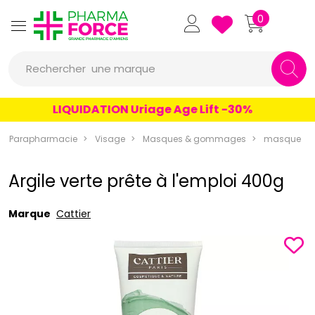
Pharmaforce Grande Pharmacie 
0
une marque
Rechercher
un conseil
LIQUIDATION Uriage Age Lift -30%
un produit
Parapharmacie
Visage
Masques & gommages
masque
une marque
Argile verte prête à l'emploi 400g
Marque
Cattier