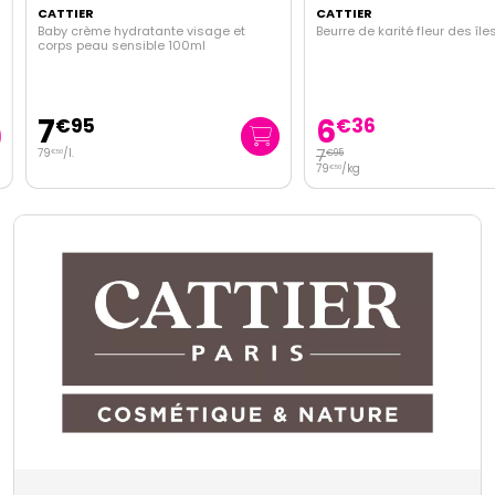
CATTIER
CATTIER
Baby crème hydratante visage et
Beurre de karité fleur des îles
corps peau sensible 100ml
7
6
€
95
€
36
79
/
l.
7
€
95
€
50
79
/kg
€
50