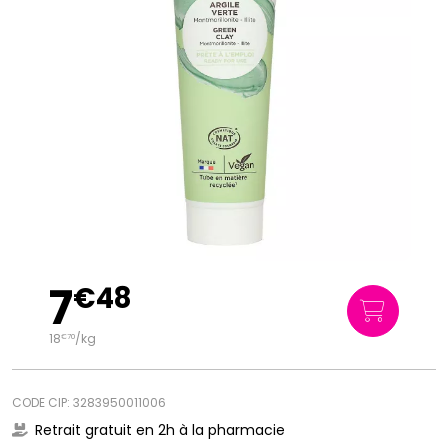
7
€
48
18
/kg
€
70
CODE CIP: 3283950011006
Retrait gratuit en 2h à la pharmacie