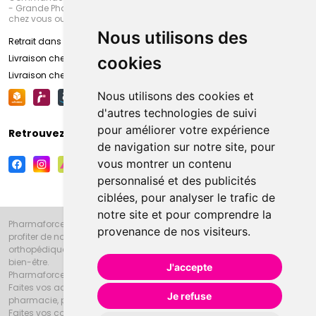
- Grande Pharmacie d’Amiens (Fachon) ou recevez-là rapidement
chez vous ou en point retrait
Nous utilisons des
Retrait dans la pharmacie d’Amiens
Livraison chez vous
cookies
Livraison chez votre commerçant
Nous utilisons des cookies et
d'autres technologies de suivi
pour améliorer votre expérience
Retrouvez-nous sur vos réseaux sociaux
de navigation sur notre site, pour
vous montrer un contenu
personnalisé et des publicités
ciblées, pour analyser le trafic de
notre site et pour comprendre la
Pharmaforce.fr et la Grande Pharmacie d’Amiens vous souhaitent de
provenance de nos visiteurs.
profiter de notre accueil, de nos conseils pharmaceutiques,
orthopédiques, homéopathiques, parapharmaceutiques, beauté et
bien-être.
J'accepte
Pharmaforce.fr est le site internet de la Grande Pharmacie d’Amiens.
Faites vos achats en ligne grâce à un choix de 20000 références en
Je refuse
pharmacie, parapharmacie, diététique et animaux (vétérinaire).
Faites vos courses de pharmacie et parapharmacie en ligne et venez