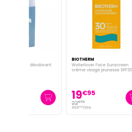
BIOTHERM
BIOT
odorant
Waterlover Face Sunscreen
Coffr
crème visage jeunesse SPF30
400ml
50ml
19
2
€
95
22
€
95
46
/
€
56
459
/
litre
€
00