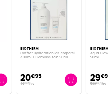
HERM
BIOTHERM
et Hydratation lait corporel
Aqua Glow super concentra
 + Biomains soin 50ml
50ml
0
29
€
95
€
95
litre
599
/
litre
€
00