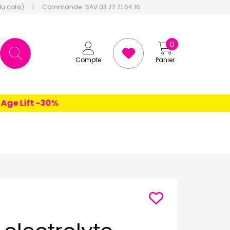
du colis)
|
Commande-SAV 03 22 71 64 16
0
Compte
Panier
 Lift -30%