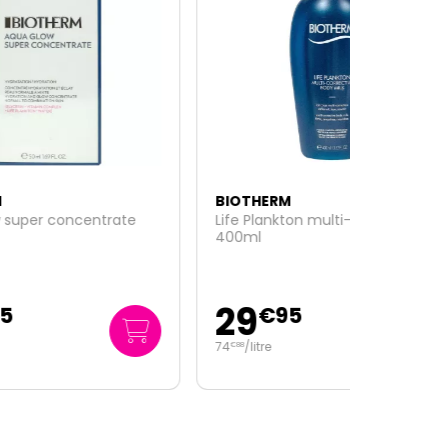
BIOTHERM
te
Life Plankton multi-corrective lait
400ml
29
€
95
74
/
litre
€
88