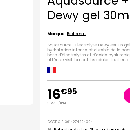
Aquasource + 
Dewy gel 30m
Marque
Biotherm
Aquasource+ Electrolyte Dewy est un gel
hydratation intense et durable de la pea
base d’électrolytes et d’acide hyaluroniq
atténue visiblement les ridules tout en 
16
€
95
565
/
litre
€
00
CODE CIP: 3614274824094
Retrait gratuit en 2h à la pharmacie