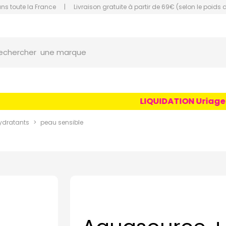
ans toute la France
|
Livraison gratuite à partir de 69€ (selon le poids 
une marque
orce Grande Pharmacie Amiens Fachon
echercher
un conseil
un produit
une marque
LIQUIDATION Uriage Age
ydratants
peau sensible