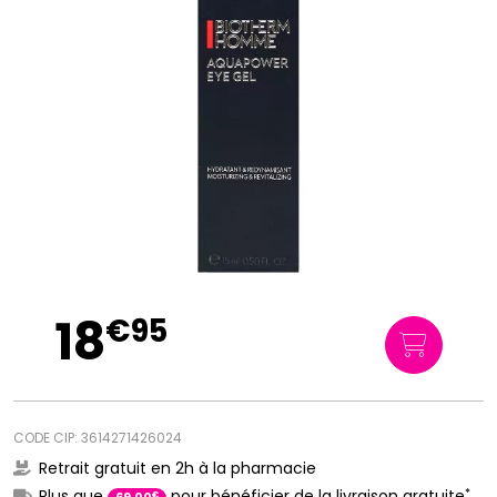
18
€
95
CODE CIP: 3614271426024
Retrait gratuit en 2h à la pharmacie
*
Plus que
pour bénéficier de la livraison gratuite
€