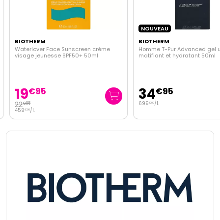
NOUVEAU
BIOTHERM
BIOTHERM
Waterlover Face Sunscreen crème
Homme T-Pur Advanced gel ul
visage jeunesse SPF50+ 50ml
matifiant et hydratant 50ml
19
34
€
95
€
95
22
699
/
l.
€
95
€
00
459
/
l.
€
00