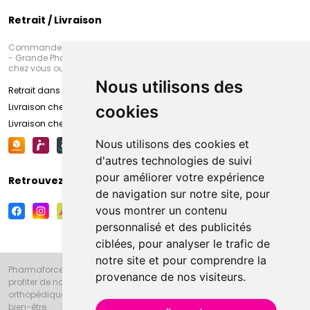
Retrait / Livraison
Commandez en ligne et venez chercher votre commande à Amiens
- Grande Pharmacie d’Amiens (Fachon) ou recevez-là rapidement
chez vous ou en point retrait
Nous utilisons des
Retrait dans la pharmacie d’Amiens
Livraison chez vous
cookies
Livraison chez votre commerçant
Nous utilisons des cookies et
d'autres technologies de suivi
pour améliorer votre expérience
Retrouvez-nous sur vos réseaux sociaux
de navigation sur notre site, pour
vous montrer un contenu
personnalisé et des publicités
ciblées, pour analyser le trafic de
notre site et pour comprendre la
Pharmaforce.fr et la Grande Pharmacie d’Amiens vous souhaitent de
provenance de nos visiteurs.
profiter de notre accueil, de nos conseils pharmaceutiques,
orthopédiques, homéopathiques, parapharmaceutiques, beauté et
bien-être.