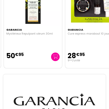
GARANCIA
GARANCIA
Mystérieux Repulpant sérum 30ml
Cure express marabout 10 jou
50
28
€
95
€
95
9
/unité
€
65