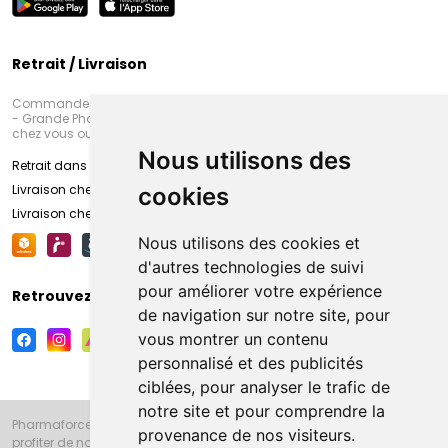
Retrait / Livraison
Commandez en ligne et venez chercher votre commande à Amiens
- Grande Pharmacie d’Amiens (Fachon) ou recevez-là rapidement
chez vous ou en point retrait
Nous utilisons des
Retrait dans la pharmacie d’Amiens
Livraison chez vous
cookies
Livraison chez votre commerçant
Nous utilisons des cookies et
d'autres technologies de suivi
pour améliorer votre expérience
Retrouvez-nous sur vos réseaux sociaux
de navigation sur notre site, pour
vous montrer un contenu
personnalisé et des publicités
ciblées, pour analyser le trafic de
notre site et pour comprendre la
Pharmaforce.fr et la Grande Pharmacie d’Amiens vous souhaitent de
provenance de nos visiteurs.
profiter de notre accueil, de nos conseils pharmaceutiques,