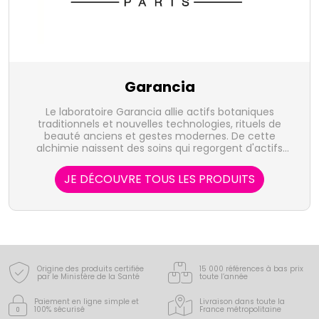
Garancia
Le laboratoire Garancia allie actifs botaniques
traditionnels et nouvelles technologies, rituels de
beauté anciens et gestes modernes. De cette
alchimie naissent des soins qui regorgent d'actifs
brevetés, d'innovations et dont les clientes voient
rapidement, à l'œil nu, le résultat sur leur peau.
JE DÉCOUVRE TOUS LES PRODUITS
Objectif : vous rendre belles en un coup de baguette
magique.
Origine des produits certifiée
15 000 références à bas prix
par le Ministère de la Santé
toute l’année
Paiement en ligne simple
et
Livraison dans toute la
100% sécurisé
France
métropolitaine