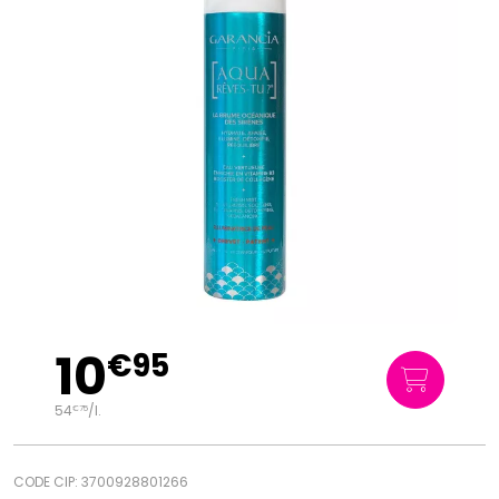
10
€
95
54
/
l.
€
75
CODE CIP: 3700928801266