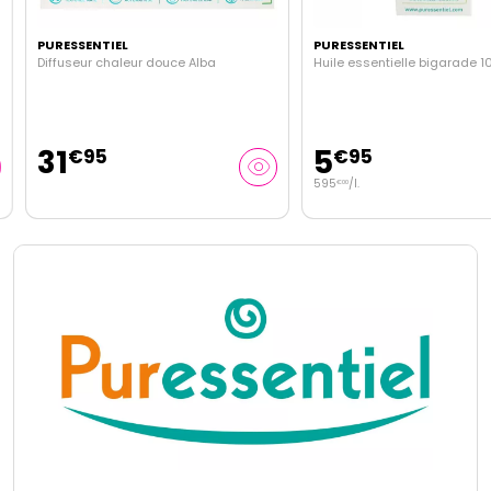
PURESSENTIEL
PURESSENTIEL
Diffuseur chaleur douce Alba
Huile essentielle bigarade 10
31
5
€
95
€
95
595
/
l.
€
00