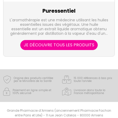
Puressentiel
L'aromathérapie est une médecine utilisant les huiles
essentielles issues des végétaux. Une huile
essentielle est un extrait liquide aromatique obtenu
généralement par distillation à la vapeur d'eau d'une
plante, et qui en concentre les actifs volatiles. Elle
représente la quintessence de la plante, sous forme
JE DÉCOUVRE TOUS LES PRODUITS
de concentré, riche d'une très grande variété de
substances actives. Le laboratoire Puressentiel
propose 41 huiles essentielles, 100% pures et
naturelles, bio, HEBBD, soit sous forme unitaire, soit
en complexes, indispensables à votre santé ou au
bien-être au quotidien pour toute la famille.
Origine des produits certifiée
15 000 références à bas prix
par le Ministère de la Santé
toute l’année
Paiement en ligne simple
et
Livraison dans toute la
100% sécurisé
France
métropolitaine
Grande Pharmacie d’Amiens (anciennement Pharmacie Fachon
entre Paris et Lille) - 11 rue Jean Catelas - 80000 Amiens