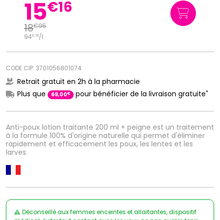
15
€
16
18
€
95
94
/
l.
€
75
CODE CIP: 3701056801074
Retrait gratuit en 2h à la pharmacie
*
Plus que
pour bénéficier de la livraison gratuite
€
69
,
00
Anti-poux lotion traitante 200 ml + peigne est un traitement
à la formule 100% d'origine naturelle qui permet d'éliminer
rapidement et efficacement les poux, les lentes et les
larves.
Déconseillé aux femmes enceintes et allaitantes, dispositif