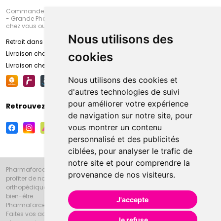
Commandez en ligne et venez chercher votre commande à Amiens
- Grande Pharmacie d’Amiens (Fachon) ou recevez-là rapidement
chez vous ou en point retrait
Nous utilisons des
Retrait dans la pharmacie d’Amiens
Livraison chez vous
cookies
Livraison chez votre commerçant
Nous utilisons des cookies et
d'autres technologies de suivi
pour améliorer votre expérience
Retrouvez-nous sur vos réseaux sociaux
de navigation sur notre site, pour
vous montrer un contenu
personnalisé et des publicités
ciblées, pour analyser le trafic de
notre site et pour comprendre la
Pharmaforce.fr et la Grande Pharmacie d’Amiens vous souhaitent de
provenance de nos visiteurs.
profiter de notre accueil, de nos conseils pharmaceutiques,
orthopédiques, homéopathiques, parapharmaceutiques, beauté et
bien-être.
J'accepte
Pharmaforce.fr est le site internet de la Grande Pharmacie d’Amiens.
Faites vos achats en ligne grâce à un choix de 20000 références en
Je refuse