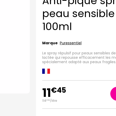
Anti-pique spr
peau sensibl
100ml
Marque
Puressentiel
Le spray répulsif pour peaux sensibles d
lactée qui repousse efficacement les mou
spécialement adapté aux peaux fragiles
11
€
45
114
/
litre
€
50