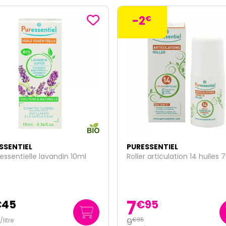
€
SSENTIEL
PURESSENTIEL
r articulation 14 huiles 75ml
Huile essentielle menthe po
10ml
5
95
€
95
595
/
litre
€
00