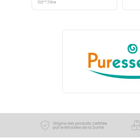
132
/
€
67
Origine des produits certifiée
par le Ministère de la Santé