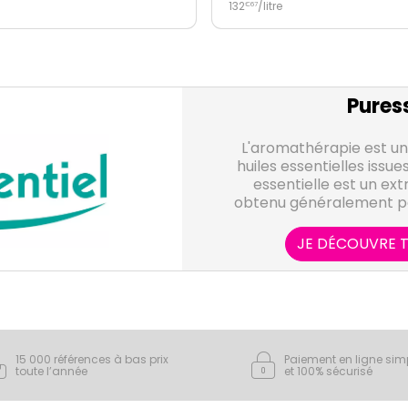
litre
Puress
L'aromathérapie est une
huiles essentielles issue
essentielle est un ext
obtenu généralement par 
d'eau d'une plante, et qu
volatiles. Elle représen
JE DÉCOUVRE T
plante, sous forme de co
grande variété de su
laboratoire Puressent
essentielles, 100% pures 
soit sous forme unitai
indispensables à votre 
15 000 références à bas prix
Paiement en ligne sim
quotidien pour t
toute l’année
et 100% sécurisé