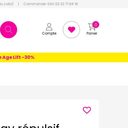
du colis)
|
Commande-SAV 03 22 71 64 16
0
Compte
Panier
e Lift -30%