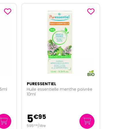
PURESSENTIEL
ivrée
Huile de vanille bio 50ml
16
€
95
339
/
litre
€
00