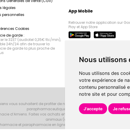
ons Générales de Vente (CGV)
s légales
App Mobile
 personnelles
Retrouver notre application sur Go
Play et App Store
férences Cookies
ie de garde :
r le 3237 (audiotel 0,35€ ttc/min),
le 24h/24 afin de trouver la
ie de garde la plus proche de
us
Nous utilisons
Nous utilisons des cook
votre expérience de na
contenu personnalisé et
notre site et pour com
iens vous souhaitent de profiter de notre accueil, de nos conseils phar
J'accepte
Je refus
parapharmaceutiques, beauté et bien-être.
armacie d’Amiens. Faites vos achats en ligne grâce à un choix de 20000 r
animaux (vétérinaire).
armacie et parapharmacie en ligne et venez les retirer au drive ou vous les