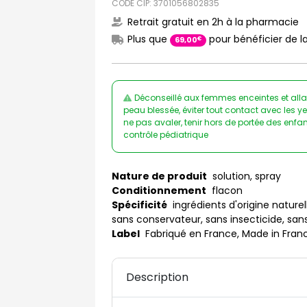
CODE CIP: 3701056802835
Retrait gratuit en 2h à la pharmacie
Plus que
pour bénéficier de la
€
69
,
00
Déconseillé aux femmes enceintes et allai
peau blessée, éviter tout contact avec les ye
ne pas avaler, tenir hors de portée des enfa
contrôle pédiatrique
Nature de produit
solution, spray
Conditionnement
flacon
Spécificité
ingrédients d'origine naturell
sans conservateur, sans insecticide, sa
Label
Fabriqué en France, Made in Fran
Description