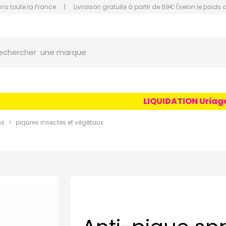
ans toute la France
|
Livraison gratuite à partir de 69€ (selon le poids 
orce Grande Pharmacie Amiens Fachon
une marque
echercher
un conseil
un produit
LIQUIDATION Uriage Ag
une marque
ns
piqûres insectes et végétaux