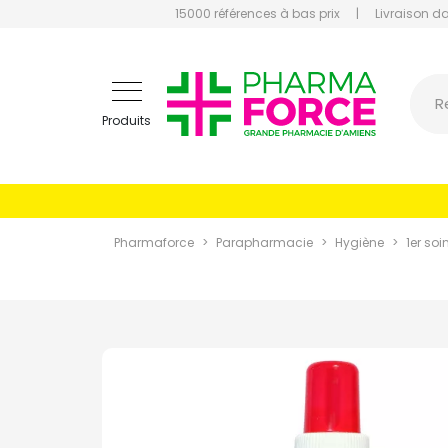
15000 références à bas prix
|
Livraison d
Pharmaf
R
Produits
Pharmaforce
Parapharmacie
Hygiène
1er soi