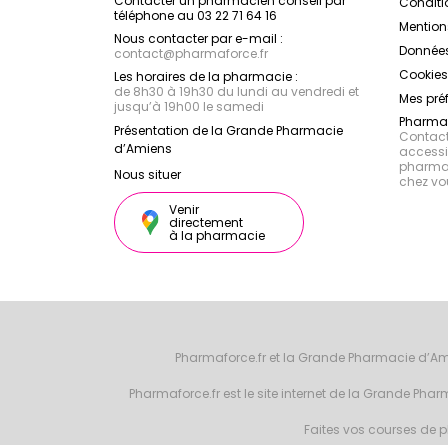
Contacter un pharmacien conseil par
Conditi
téléphone au 03 22 71 64 16
Mention
Nous contacter par e-mail :
Données
contact
@
pharmaforce.fr
Cookies
Les horaires de la pharmacie :
de 8h30 à 19h30 du lundi au vendredi et
Mes pré
jusqu’à 19h00 le samedi
Pharmac
Présentation de la Grande Pharmacie
Contacte
d’Amiens
accessib
pharmac
Nous situer
chez vo
Venir
directement
à la pharmacie
Pharmaforce.fr et la Grande Pharmacie d’Am
Pharmaforce.fr est le site internet de la Grande Ph
Faites vos courses de ph