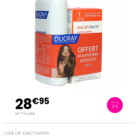
28
€
95
14
/unité
€
48
CODE CIP: 3282770401110