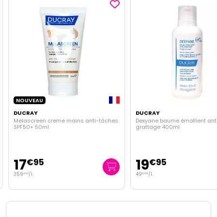
NOUVEAU
DUCRAY
DUCRAY
Melascreen creme mains anti-tâches
Dexyane baume émollient anti
SPF50+ 50ml
grattage 400ml
17
19
€
95
€
95
359
/
l.
49
/
l.
€
00
€
88