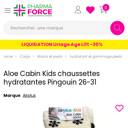
Pharmaforce Grande Pharmacie 
0
une marque
Rechercher
un conseil
LIQUIDATION Uriage Age Lift -30%
un produit
rmacie
Corps
Mains et pieds
hydratant et gommage pieds
une marque
Aloe Cabin Kids chaussettes
hydratantes Pingouin 26-31
Marque
Airplus