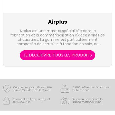
Airplus
Airplus est une marque spécialisée dans la
fabrication et la commercialisation d'accessoires de
chaussures. La gamme est particulièrement
composée de semelles à fonction de soin, de
protection et de confort des pieds.
JE DÉCOUVRE TOUS LES PRODUITS
Origine des produits certifiée
15 000 références à bas prix
par le Ministère de la Santé
toute l’année
Paiement en ligne simple
et
Livraison dans toute la
100% sécurisé
France
métropolitaine