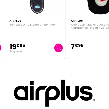
AIRPLUS
AIRPLUS
Semelles Ultra Memory - Homme
Aloe Cabin Kids chaussettes
hydratantes Pingouin 26-31
19
7
€
95
€
95
9
/unité
€
98