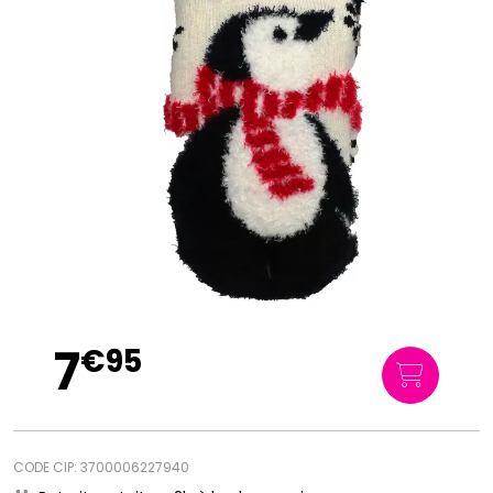
7
€
95
CODE CIP: 3700006227940