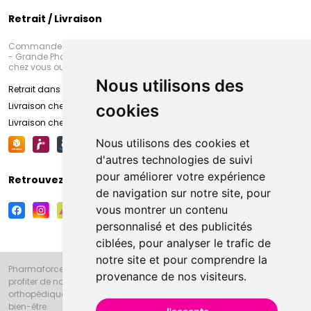
Retrait / Livraison
Commandez en ligne et venez chercher votre commande à Amiens
- Grande Pharmacie d’Amiens (Fachon) ou recevez-là rapidement
chez vous ou en point retrait
Nous utilisons des
Retrait dans la pharmacie d’Amiens
Livraison chez vous
cookies
Livraison chez votre commerçant
Nous utilisons des cookies et
d'autres technologies de suivi
pour améliorer votre expérience
Retrouvez-nous sur vos réseaux sociaux
de navigation sur notre site, pour
vous montrer un contenu
personnalisé et des publicités
ciblées, pour analyser le trafic de
notre site et pour comprendre la
Pharmaforce.fr et la Grande Pharmacie d’Amiens vous souhaitent de
provenance de nos visiteurs.
profiter de notre accueil, de nos conseils pharmaceutiques,
orthopédiques, homéopathiques, parapharmaceutiques, beauté et
bien-être.