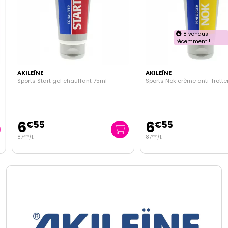
8 vendus
récemment !
AKILEÏNE
AKILEÏNE
Sports Start gel chauffant 75ml
Sports Nok crème anti-frotte
6
6
€
55
€
55
87
/
l.
87
/
l.
€
33
€
33