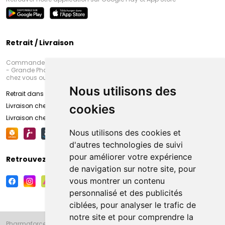
Retrait / Livraison
Commandez en ligne et venez chercher votre commande à Amiens
- Grande Pharmacie d’Amiens (Fachon) ou recevez-là rapidement
chez vous ou en point retrait
Nous utilisons des
Retrait dans la pharmacie d’Amiens
Livraison chez vous
cookies
Livraison chez votre commerçant
Nous utilisons des cookies et
d'autres technologies de suivi
pour améliorer votre expérience
Retrouvez-nous sur vos réseaux sociaux
de navigation sur notre site, pour
vous montrer un contenu
personnalisé et des publicités
ciblées, pour analyser le trafic de
notre site et pour comprendre la
Pharmaforce.fr et la Grande Pharmacie d’Amiens vous souhaitent de