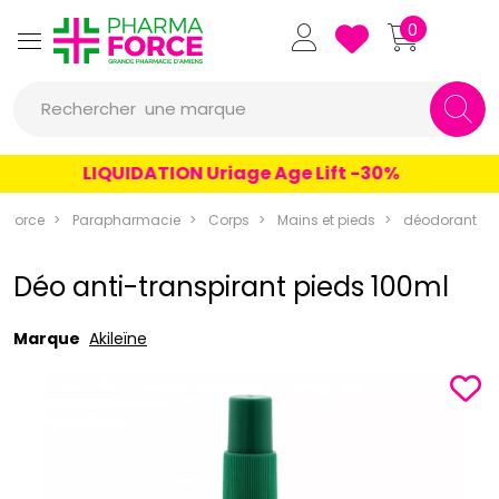
Pharmaforce Grande Pharmacie 
0
une marque
Rechercher
un conseil
LIQUIDATION Uriage Age Lift -30%
un produit
aforce
Parapharmacie
Corps
Mains et pieds
déodorant
une marque
Déo anti-transpirant pieds 100ml
Marque
Akileïne