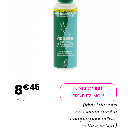
8
€
45
INDISPONIBLE
PRÉVENEZ-MOI !
84
/
l.
€
50
(Merci de vous
connecter à votre
compte pour utiliser
cette fonction.)