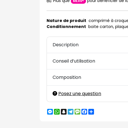
Plus que
pour bénéficier de la
€
69
,
00
Nature de produit
comprimé à croque
Conditionnement
boite carton, plaq
Description
Conseil d’utilisation
Composition
Posez une question
Messenger
WhatsApp
Snapchat
Telegram
Message
Facebook
Partager