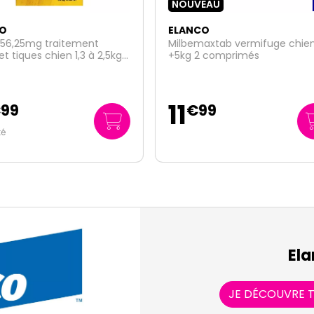
VEAU
NCO
ELANCO
emaxtab vermifuge chien
AdTab 225mg traitement p
 2 comprimés
et tiques chien 5,5 à 11kg 3
comprimés
26
€
99
€
99
9
/unité
€
00
Ela
JE DÉCOUVRE T