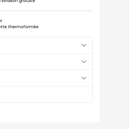
 livraison gratuite
r
uette thermoformée