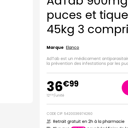
AdTab 900mg 
puces et tique
45kg 3 compr
Marque
Elanco
AdTab est un médicament antiparasitaire 
la prévention des infestations par les puc
36
€
99
12
/unité
€
33
CODE CIP: 5420036974260
Retrait gratuit en 2h à la pharmacie