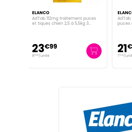
NOU
ELANCO
ELA
t puces
AdTab 56,25mg traitement
Milb
kg 3
puces et tiques chien 1,3 à 2,5kg 3
+5kg
comprimés
21
11
€
99
7
/unité
€
33