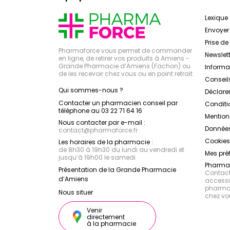
Lexique
Envoye
Prise d
Pharmaforce vous permet de commander
Newslett
en ligne, de retirer vos produits à Amiens -
Grande Pharmacie d’Amiens (Fachon) ou
Inform
de les recevoir chez vous ou en point retrait
Conseil
Qui sommes-nous ?
Déclarer
Contacter un pharmacien conseil par
Conditi
téléphone au 03 22 71 64 16
Mention
Nous contacter par e-mail :
Données
contact
@
pharmaforce.fr
Cookies
Les horaires de la pharmacie :
de 8h30 à 19h30 du lundi au vendredi et
Mes pré
jusqu’à 19h00 le samedi
Pharmac
Présentation de la Grande Pharmacie
Contacte
d’Amiens
accessib
pharmac
Nous situer
chez vo
Venir
directement
à la pharmacie