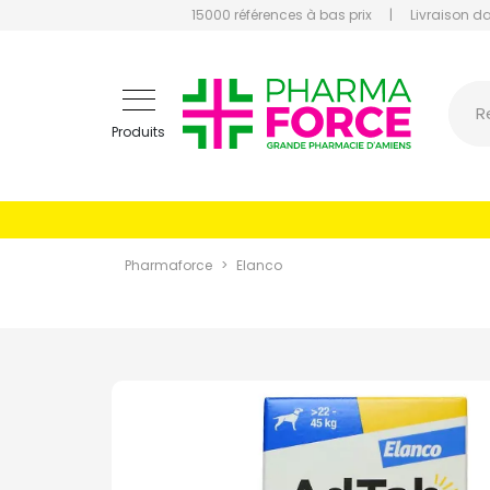
15000 références à bas prix
|
Livraison d
Pharmaf
R
Produits
Pharmaforce
Elanco