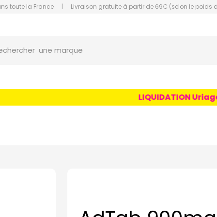
ans toute la France
|
Livraison gratuite à partir de 69€ (selon le poids 
orce Grande Pharmacie Amiens Fachon
une marque
echercher
un conseil
un produit
LIQUIDATION Uriage Ag
une marque