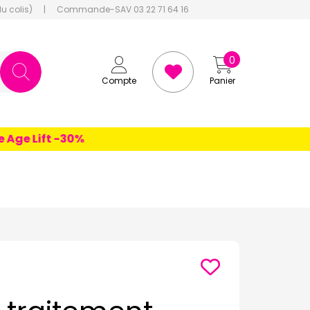
du colis)
|
Commande-SAV 03 22 71 64 16
0
Compte
Panier
e Lift -30%