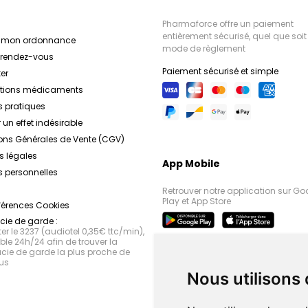
Pharmaforce offre un paiement
entièrement sécurisé, quel que soit 
r mon ordonnance
mode de règlement
e rendez-vous
Paiement sécurisé et simple
er
ations médicaments
s pratiques
 un effet indésirable
ons Générales de Vente (CGV)
s légales
App Mobile
 personnelles
Retrouver notre application sur Go
Play et App Store
férences Cookies
ie de garde :
r le 3237 (audiotel 0,35€ ttc/min),
le 24h/24 afin de trouver la
ie de garde la plus proche de
us
Nous utilisons