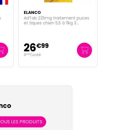
NOUVEAU
ELANCO
uces
Advanpro Combo puces tiques
pour chats furets 6 pipettes
répulsives
22
€
99
3
/unité
€
83
nco
OUS LES PRODUITS