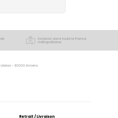
ple
Livraison dans toute la France
métropolitaine
 Catelas - 80000 Amiens
Retrait / Livraison