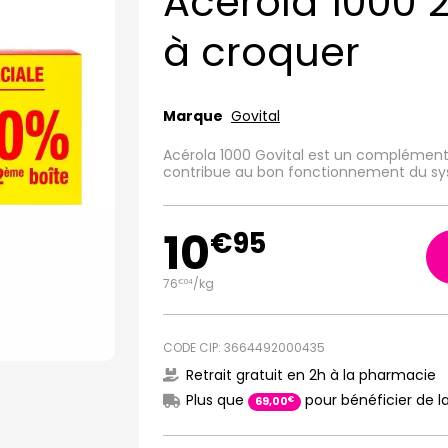
Acerola 1000
à croquer
Marque
Govital
Acérola 1000 Govital est un complément a
contribue au bon fonctionnement du sy
10
€
95
76
/kg
€
04
CODE CIP: 3664492000435
Retrait gratuit en 2h à la pharmacie
Plus que
pour bénéficier de la
€
69
,
00