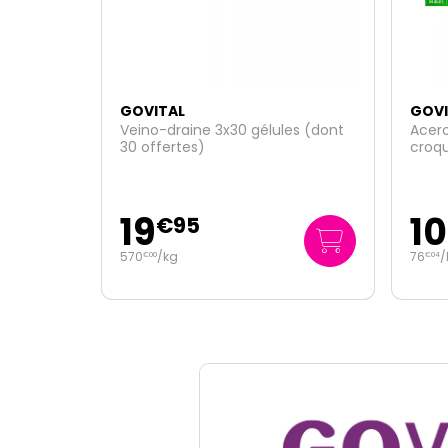
GOVITAL
GOVI
Veino-draine 3x30 gélules (dont
Acero
30 offertes)
croq
19
10
€
95
570
/kg
76
/
€
00
€
04