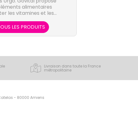
s Urgo. Govital propose
éments alimentaires
er les vitamines et les
z besoin : un manque en
x peut être source de
OUS LES PRODUITS
tes (fatigue, stress,
issement des défenses
pléments alimentaires
u bon fonctionnement de
ire et réduiront ainsi
atigue.
ple
Livraison dans toute la France
métropolitaine
 Catelas - 80000 Amiens