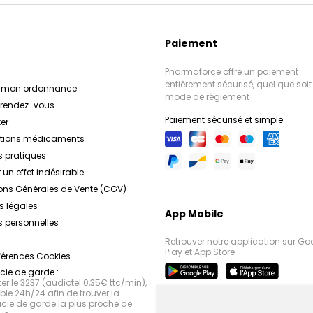
Paiement
Pharmaforce offre un paiement
entièrement sécurisé, quel que soit 
r mon ordonnance
mode de règlement
e rendez-vous
Paiement sécurisé et simple
er
ations médicaments
s pratiques
 un effet indésirable
ons Générales de Vente (CGV)
s légales
App Mobile
 personnelles
Retrouver notre application sur Go
Play et App Store
férences Cookies
ie de garde :
r le 3237 (audiotel 0,35€ ttc/min),
le 24h/24 afin de trouver la
ie de garde la plus proche de