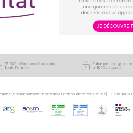
Govital des laboratoire
une gamme de compl
destinés à vous apport
minéraux dont vous ave
vitamines et minérau
JE DÉCOUVRE T
manifestations gênan
nervosité ou affaibl
naturelles). Les com
Govital contribueront a
votre système immunita
votre f
15 000 références à bas prix
Paiement en ligne sim
toute l’année
et 100% sécurisé
ens (anciennement Pharmacie Fachon entre Paris et Lille) - 11 rue Jean