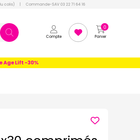
du colis)
|
Commande-SAV 03 22 71 64 16
0
Compte
Panier
e Lift -30%