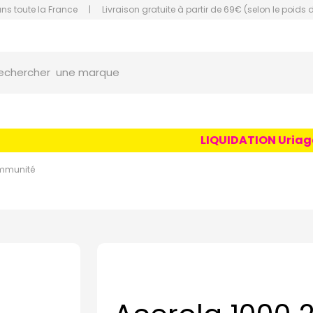
ans toute la France
|
Livraison gratuite à partir de 69€ (selon le poids 
orce Grande Pharmacie Amiens Fachon
une marque
echercher
un conseil
un produit
LIQUIDATION Uriage Ag
une marque
immunité