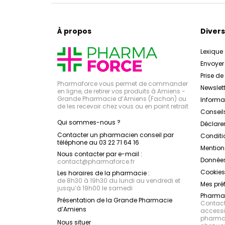
À propos
Divers
Lexique
Envoye
Prise d
Pharmaforce vous permet de commander
Newslett
en ligne, de retirer vos produits à Amiens -
Grande Pharmacie d’Amiens (Fachon) ou
Inform
de les recevoir chez vous ou en point retrait
Conseil
Qui sommes-nous ?
Déclarer
Contacter un pharmacien conseil par
Conditi
téléphone au 03 22 71 64 16
Mention
Nous contacter par e-mail :
Données
contact
@
pharmaforce.fr
Cookies
Les horaires de la pharmacie :
de 8h30 à 19h30 du lundi au vendredi et
Mes pré
jusqu’à 19h00 le samedi
Pharmac
Présentation de la Grande Pharmacie
Contacte
d’Amiens
accessib
pharmac
Nous situer