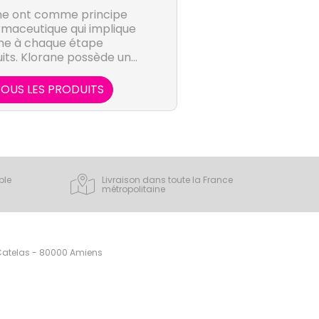
ane ont comme principe
rmaceutique qui implique
me à chaque étape
its. Klorane possède un
unique et une volonté de
trimoine végétal.
OUS LES PRODUITS
ple
Livraison dans toute la France
métropolitaine
 Catelas - 80000 Amiens