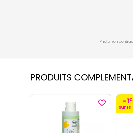
Photo non contractu
PRODUITS COMPLEMENT
-1
€
80
ème
sur le 3