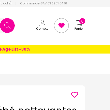
du colis)
|
Commande-SAV 03 22 71 64 16
0
Compte
Panier
e Lift -30%