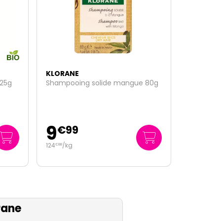
KLORANE
 80g
Shampoing sec séboréducteur
cheveux gras 2x150ml
14
€
99
49
/
litre
€
97
rane