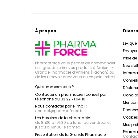
À propos
Divers
Lexique
Envoye
Prise d
Pharmaforce vous permet de commander
Newslett
en ligne, de retirer vos produits à Amiens -
Grande Pharmacie d’Amiens (Fachon) ou
Inform
de les recevoir chez vous ou en point retrait
Conseil
Qui sommes-nous ?
Déclarer
Contacter un pharmacien conseil par
Conditi
téléphone au 03 22 71 64 16
Mention
Nous contacter par e-mail :
Données
contact
@
pharmaforce.fr
Cookies
Les horaires de la pharmacie :
de 8h30 à 19h30 du lundi au vendredi et
Mes pré
jusqu’à 19h00 le samedi
Pharmac
Présentation de la Grande Pharmacie
Contacte