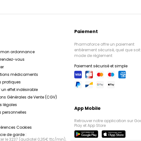
Paiement
Pharmaforce offre un paiement
entièrement sécurisé, quel que soit 
r mon ordonnance
mode de règlement
e rendez-vous
Paiement sécurisé et simple
er
ations médicaments
s pratiques
 un effet indésirable
ons Générales de Vente (CGV)
s légales
App Mobile
 personnelles
Retrouver notre application sur Go
Play et App Store
férences Cookies
ie de garde :
r le 3237 (audiotel 0,35€ ttc/min),