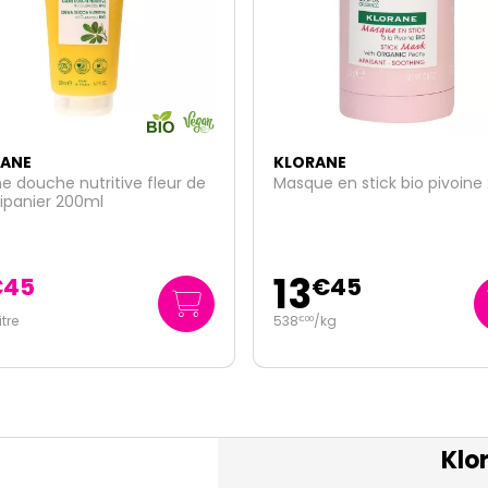
ANE
KLORANE
e en stick bio pivoine 25g
Shampooing solide mangue
9
€
45
€
99
/kg
124
/kg
€
88
Klo