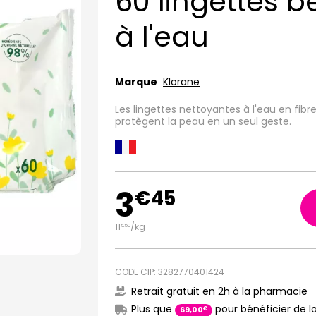
60 lingettes 
à l'eau
Marque
Klorane
Les lingettes nettoyantes à l'eau en fibre
protègent la peau en un seul geste.
3
€
45
11
/kg
€
50
CODE CIP: 3282770401424
Retrait gratuit en 2h à la pharmacie
Plus que
pour bénéficier de la
€
69
,
00