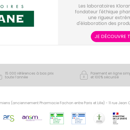
Les laboratoires Klor
fondateur l'éthique pha
une rigueur extrê
d'élaboration des produ
savoir-faire botanique 
protèger notre pa
JE DÉCOUVRE T
15 000 références à bas prix
Paiement en ligne sim
toute l’année
et 100% sécurisé
ens (anciennement Pharmacie Fachon entre Paris et Lille) - 11 rue Jean