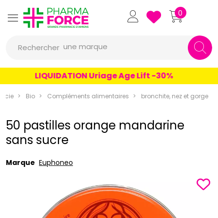
Pharmaforce Grande Pharmacie 
0
une marque
Rechercher
un conseil
LIQUIDATION Uriage Age Lift -30%
un produit
une marque
acie
Bio
Compléments alimentaires
bronchite, nez et gorge
50 pastilles orange mandarine
sans sucre
Marque
Euphoneo