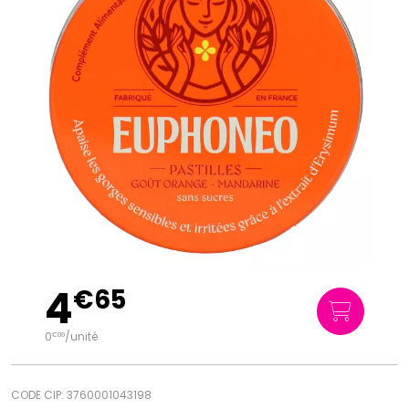
4
€
65
0
/unité
€
09
CODE CIP: 3760001043198