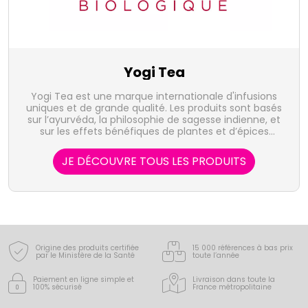
Yogi Tea
Yogi Tea est une marque internationale d'infusions
uniques et de grande qualité. Les produits sont basés
sur l’ayurvéda, la philosophie de sagesse indienne, et
sur les effets bénéfiques de plantes et d’épices
sélectionnées et issues de cultures biologiques.
JE DÉCOUVRE TOUS LES PRODUITS
Origine des produits certifiée
15 000 références à bas prix
par le Ministère de la Santé
toute l’année
Paiement en ligne simple
et
Livraison dans toute la
100% sécurisé
France
métropolitaine