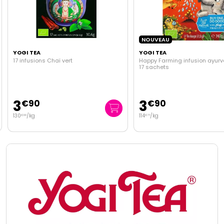
NOUVEAU
YOGI TEA
YOGI TEA
17 infusions Chaï vert
Happy Farming infusion ayur
17 sachets
3
3
€
90
€
90
130
/kg
114
/kg
€
00
€
71