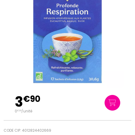
3
€
90
0
/unité
€
23
CODE CIP: 4012824402669