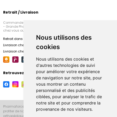
Retrait / Livraison
Commandez en ligne et venez chercher votre commande à Amiens
- Grande Pharmacie d’Amiens (Fachon) ou recevez-là rapidement
chez vous ou en point retrait
Nous utilisons des
Retrait dans la pharmacie d’Amiens
Livraison chez vous
cookies
Livraison chez votre commerçant
Nous utilisons des cookies et
d'autres technologies de suivi
pour améliorer votre expérience
Retrouvez-nous sur vos réseaux sociaux
de navigation sur notre site, pour
vous montrer un contenu
personnalisé et des publicités
ciblées, pour analyser le trafic de
notre site et pour comprendre la
Pharmaforce.fr et la Grande Pharmacie d’Amiens vous souhaitent de
provenance de nos visiteurs.
profiter de notre accueil, de nos conseils pharmaceutiques,
orthopédiques, homéopathiques, parapharmaceutiques, beauté et