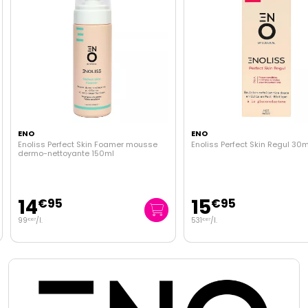
ENO
ENO
Enoliss Perfect Skin Foamer mousse
Enoliss Perfect Skin Regul 30m
dermo-nettoyante 150ml
14
15
€
95
€
95
99
/
l.
531
/
l.
€
67
€
67