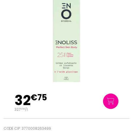
32
€
75
327
/
l.
€
50
CODE CIP: 3770008263499