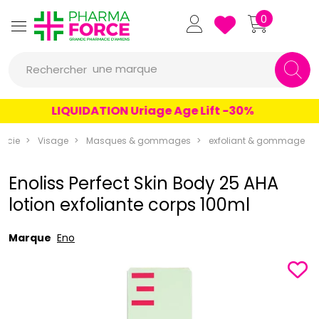
Pharmaforce Grande Pharmacie 
0
une marque
Rechercher
un conseil
LIQUIDATION Uriage Age Lift -30%
un produit
acie
Visage
Masques & gommages
exfoliant & gommage
une marque
Enoliss Perfect Skin Body 25 AHA
lotion exfoliante corps 100ml
Marque
Eno