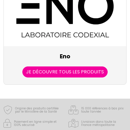
Eno
JE DÉCOUVRE TOUS LES PRODUITS
Origine des produits certifiée
15 000 références à bas prix
par le Ministère de la Santé
toute l’année
Paiement en ligne simple
et
Livraison dans toute la
100% sécurisé
France
métropolitaine