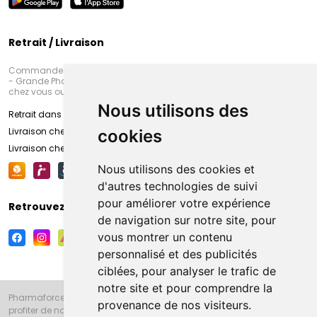
Retrait / Livraison
Commandez en ligne et venez chercher votre commande à Amiens
- Grande Pharmacie d’Amiens (Fachon) ou recevez-là rapidement
chez vous ou en point retrait
Nous utilisons des
Retrait dans la pharmacie d’Amiens
Livraison chez vous
cookies
Livraison chez votre commerçant
Nous utilisons des cookies et
d'autres technologies de suivi
pour améliorer votre expérience
Retrouvez-nous sur vos réseaux sociaux
de navigation sur notre site, pour
vous montrer un contenu
personnalisé et des publicités
ciblées, pour analyser le trafic de
notre site et pour comprendre la
Pharmaforce.fr et la Grande Pharmacie d’Amiens vous souhaitent de
provenance de nos visiteurs.
profiter de notre accueil, de nos conseils pharmaceutiques,