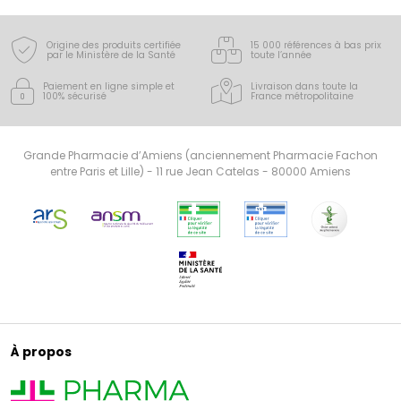
Origine des produits certifiée
15 000 références à bas prix
par le Ministère de la Santé
toute l’année
Paiement en ligne simple
et
Livraison dans toute la
100% sécurisé
France
métropolitaine
Grande Pharmacie d’Amiens (anciennement Pharmacie Fachon
entre Paris et Lille) - 11 rue Jean Catelas - 80000 Amiens
À propos