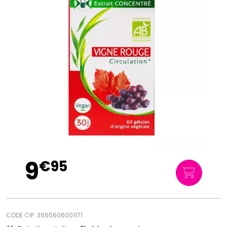
9
€
95
CODE CIP: 3665606001171