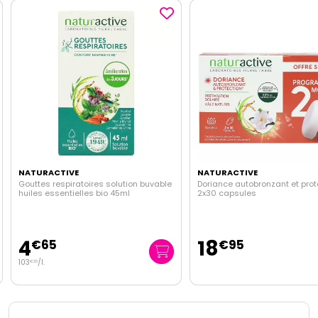
NATURACTIVE
NATURACTIVE
Gouttes respiratoires solution buvable
Doriance autobronzant et prot
huiles essentielles bio 45ml
2x30 capsules
4
18
€
65
€
95
103
/
l.
€
33