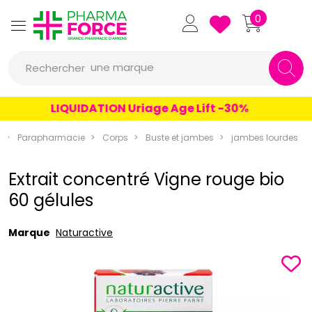
Pharmaforce Grande Pharmacie 
0
une marque
Rechercher
un conseil
LIQUIDATION Uriage Age Lift -30%
un produit
Parapharmacie
Corps
Buste et jambes
jambes lourdes
une marque
Extrait concentré Vigne rouge bio
60 gélules
Marque
Naturactive