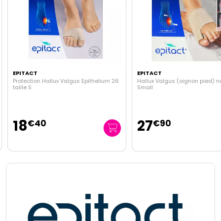
EPITACT
EPITACT
Protection Hallux Valgus Epithelium 26
Hallux Valgus (oignon pied) nu
taille S
Small
18
27
€
40
€
90