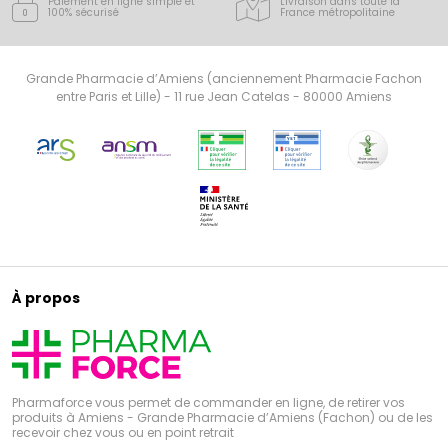
Paiement en ligne simple
et
Livraison dans toute la
port de chaussures inadaptées et notamment par le
100% sécurisé
France
métropolitaine
port de talons aiguilles, les pieds peuvent être
exposés à de nombreuses pathologies. Les produits
Epitact, bénéficiant de technologies brevetées,
apportent une réponse efficace aux différents maux
Grande Pharmacie d’Amiens (anciennement Pharmacie Fachon
du pied.
entre Paris et Lille) - 11 rue Jean Catelas - 80000 Amiens
À propos
Pharmaforce vous permet de commander en ligne, de retirer vos
produits à Amiens - Grande Pharmacie d’Amiens (Fachon) ou de les
recevoir chez vous ou en point retrait