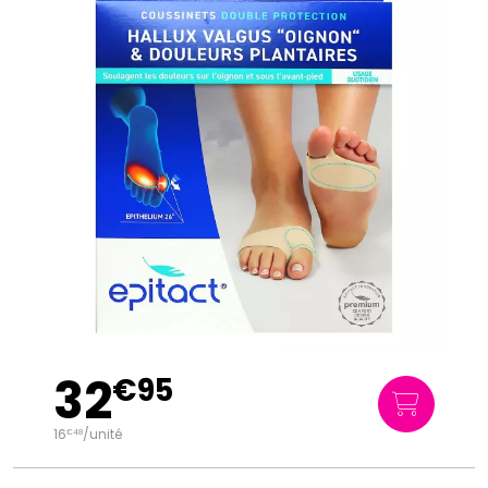
32
€
95
16
/unité
€
48