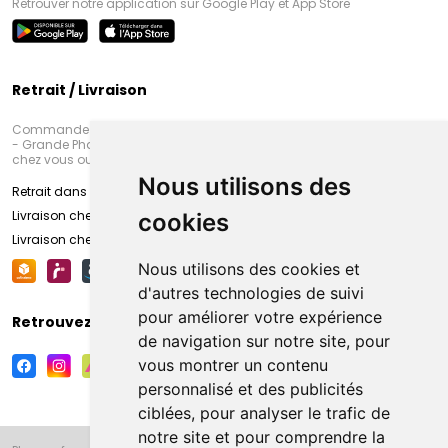
Retrouver notre application sur Google Play et App Store
Retrait / Livraison
Commandez en ligne et venez chercher votre commande à Amiens
- Grande Pharmacie d’Amiens (Fachon) ou recevez-là rapidement
chez vous ou en point retrait
Nous utilisons des
Retrait dans la pharmacie d’Amiens
Livraison chez vous
cookies
Livraison chez votre commerçant
Nous utilisons des cookies et
d'autres technologies de suivi
pour améliorer votre expérience
Retrouvez-nous sur vos réseaux sociaux
de navigation sur notre site, pour
vous montrer un contenu
personnalisé et des publicités
ciblées, pour analyser le trafic de
notre site et pour comprendre la