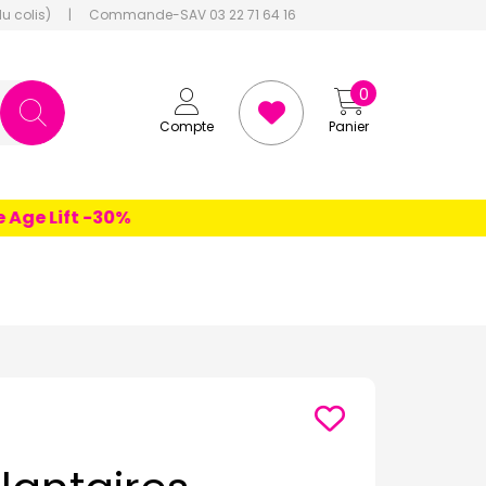
du colis)
|
Commande-SAV 03 22 71 64 16
0
Compte
Panier
e Lift -30%