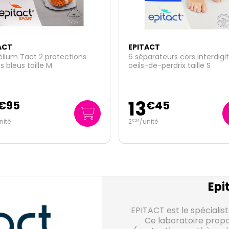
ACT
EPITACT
arateurs cors interdigitaux
Epithelium barrettes sous
-de-perdrix taille S
diaphysaires homme taille L
22
€
45
€
65
nité
Epi
EPITACT est le spécialist
Ce laboratoire prop