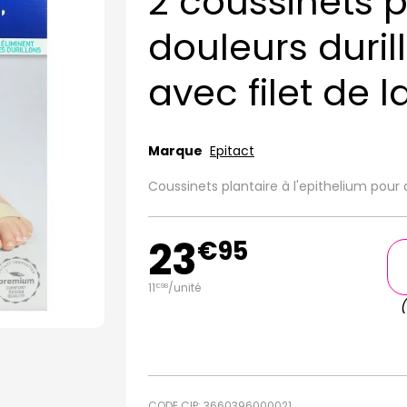
2 coussinets p
douleurs durill
avec filet de 
Marque
Epitact
Coussinets plantaire à l'epithelium pour d
23
€
95
11
/unité
€
98
CODE CIP: 3660396000021