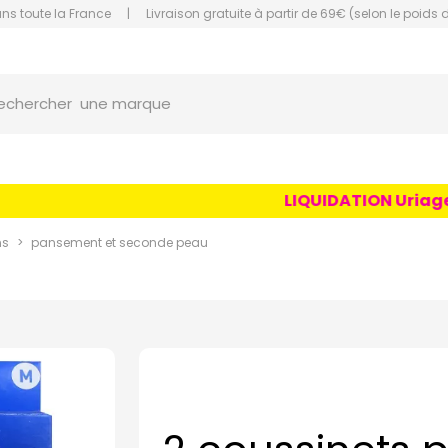
ans toute la France
|
Livraison gratuite à partir de 69€ (selon le poids 
orce Grande Pharmacie Amiens Fachon
une marque
echercher
un conseil
un produit
LIQUIDATION Uriage Ag
une marque
ns
pansement et seconde peau