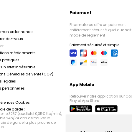
Paiement
Pharmaforce offre un paiement
entièrement sécurisé, quel que soit 
r mon ordonnance
mode de règlement
e rendez-vous
Paiement sécurisé et simple
er
ations médicaments
s pratiques
 un effet indésirable
ons Générales de Vente (CGV)
s légales
App Mobile
 personnelles
Retrouver notre application sur Go
Play et App Store
férences Cookies
ie de garde :
r le 3237 (audiotel 0,35€ ttc/min),
le 24h/24 afin de trouver la
ie de garde la plus proche de
us