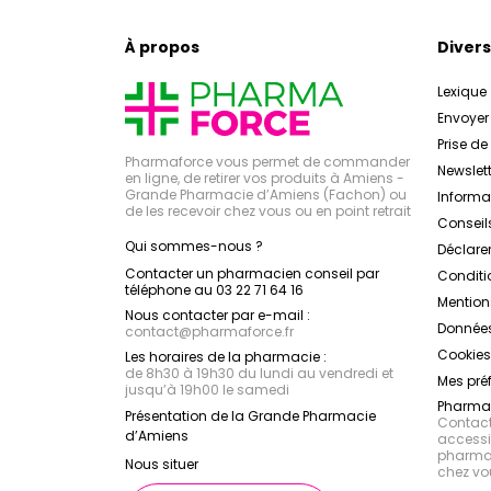
À propos
Divers
Lexique
Envoye
Prise d
Pharmaforce vous permet de commander
Newslett
en ligne, de retirer vos produits à Amiens -
Grande Pharmacie d’Amiens (Fachon) ou
Inform
de les recevoir chez vous ou en point retrait
Conseil
Qui sommes-nous ?
Déclarer
Contacter un pharmacien conseil par
Conditi
téléphone au 03 22 71 64 16
Mention
Nous contacter par e-mail :
Données
contact
@
pharmaforce.fr
Cookies
Les horaires de la pharmacie :
de 8h30 à 19h30 du lundi au vendredi et
Mes pré
jusqu’à 19h00 le samedi
Pharmac
Présentation de la Grande Pharmacie
Contacte
d’Amiens
accessib
pharmac
Nous situer
chez vo