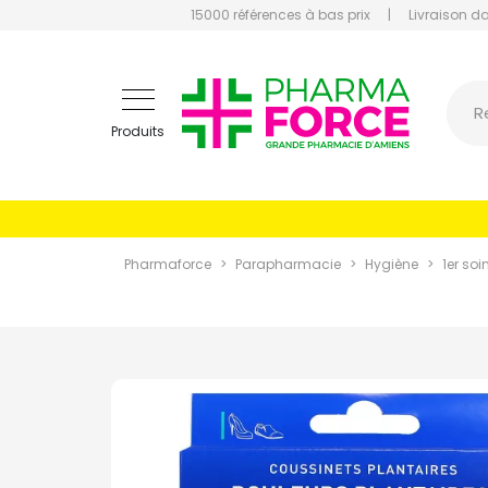
15000 références à bas prix
|
Livraison d
Pharmaf
R
Produits
Pharmaforce
Parapharmacie
Hygiène
1er soi