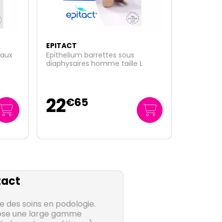
EPITACT
Hallux Valgus (oignon pied) jour -
Small
26
€
90
tact
e des soins en podologie.
ose une large gamme