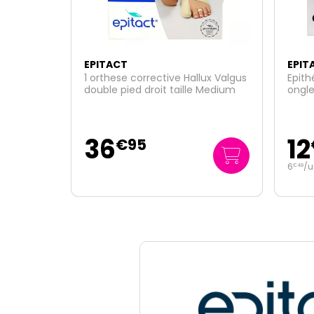
EPITACT
EPIT
lux Valgus
Epithélium Tact 2 protections
6 sép
 Medium
ongles bleus taille M
oeils
12
13
€
95
6
/unité
2
/u
€
48
€
24