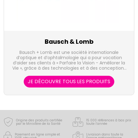
Bausch & Lomb
Bausch + Lomb est une société internationale
d’optique et d’ophtalmologie qui a pour vocation
d’aider ses clients à « Parfaire la Vision - Améliorer la
Vie », grâce à des technologies et à des conceptions
innovantes.
JE DÉCOUVRE TOUS LES PRODUITS
Origine des produits certifiée
15 000 références à bas prix
par le Ministère de la Santé
toute l’année
Paiement en ligne simple
et
Livraison dans toute la
100% sécurisé
France
métropolitaine