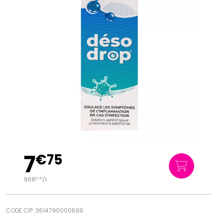
7
€
75
968
/
l.
€
75
CODE CIP: 3614790000699