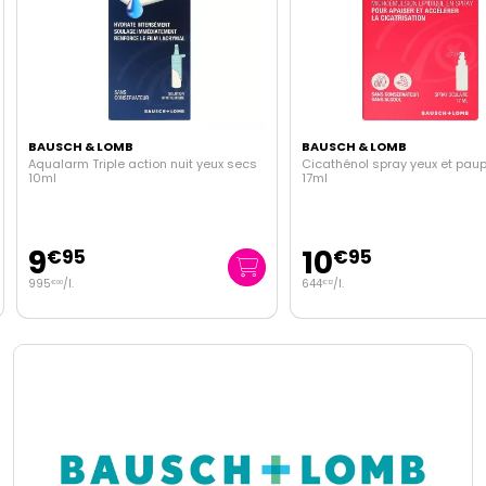
BAUSCH & LOMB
BAUSCH & LOMB
Aqualarm Triple action nuit yeux secs
Cicathénol spray yeux et paup
10ml
17ml
9
10
€
95
€
95
995
/
l.
644
/
l.
€
00
€
12