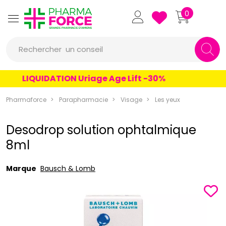
Pharmaforce Grande Pharmacie 
0
une marque
Rechercher
un conseil
un produit
LIQUIDATION Uriage Age Lift -30%
une marque
Pharmaforce
Parapharmacie
Visage
Les yeux
Desodrop solution ophtalmique
8ml
Marque
Bausch & Lomb