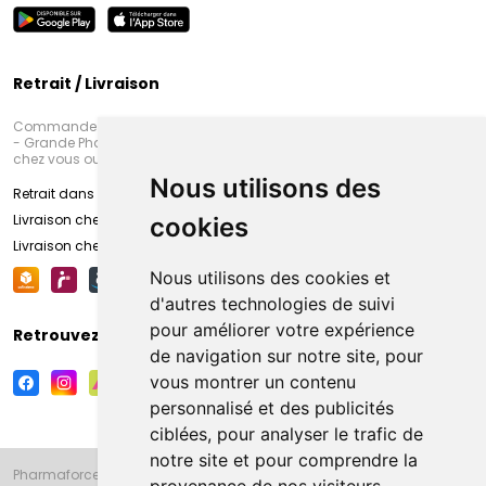
Retrait / Livraison
Commandez en ligne et venez chercher votre commande à Amiens
- Grande Pharmacie d’Amiens (Fachon) ou recevez-là rapidement
chez vous ou en point retrait
Nous utilisons des
Retrait dans la pharmacie d’Amiens
Livraison chez vous
cookies
Livraison chez votre commerçant
Nous utilisons des cookies et
d'autres technologies de suivi
pour améliorer votre expérience
Retrouvez-nous sur vos réseaux sociaux
de navigation sur notre site, pour
vous montrer un contenu
personnalisé et des publicités
ciblées, pour analyser le trafic de
notre site et pour comprendre la
Pharmaforce.fr et la Grande Pharmacie d’Amiens vous souhaitent de