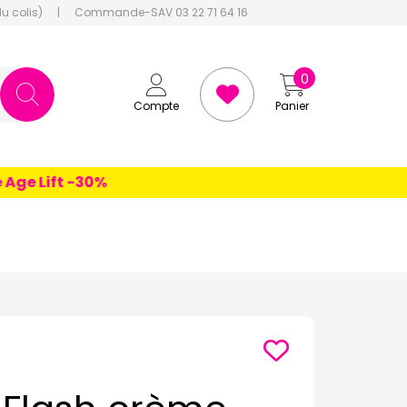
du colis)
|
Commande-SAV 03 22 71 64 16
0
Compte
Panier
e Lift -30%