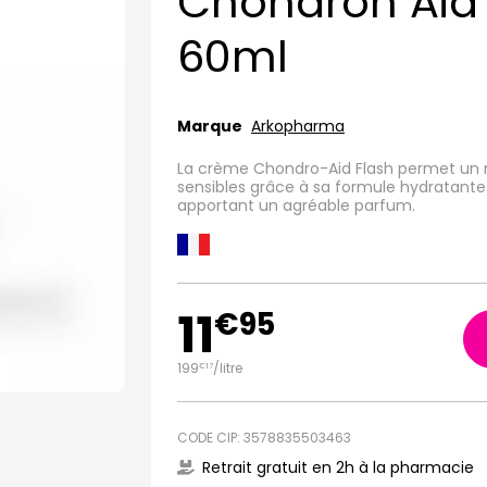
Chondron Aid
60ml
Marque
Arkopharma
La crème Chondro-Aid Flash permet un m
sensibles grâce à sa formule hydratant
apportant un agréable parfum.
11
€
95
199
/
litre
€
17
CODE CIP: 3578835503463
Retrait gratuit en 2h à la pharmacie