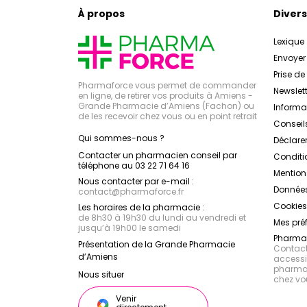
À propos
Divers
Lexique
Envoye
Prise d
Pharmaforce vous permet de commander
Newslett
en ligne, de retirer vos produits à Amiens -
Grande Pharmacie d’Amiens (Fachon) ou
Inform
de les recevoir chez vous ou en point retrait
Conseil
Qui sommes-nous ?
Déclarer
Contacter un pharmacien conseil par
Conditi
téléphone au 03 22 71 64 16
Mention
Nous contacter par e-mail :
Données
contact
@
pharmaforce.fr
Cookies
Les horaires de la pharmacie :
de 8h30 à 19h30 du lundi au vendredi et
Mes pré
jusqu’à 19h00 le samedi
Pharmac
Présentation de la Grande Pharmacie
Contacte
d’Amiens
accessib
pharmac
Nous situer
chez vo
Venir