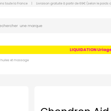
ans toute la France
|
Livraison gratuite à partir de 69€ (selon le poids 
orce Grande Pharmacie Amiens Fachon
une marque
echercher
un conseil
un produit
LIQUIDATION Uriage Ag
une marque
huiles et massage