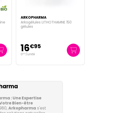
ARKOPHARMA
0
Arkogélules levure de riz rouge
bio 120 gélules
22
€
59
188
/
litre
€
25
harma
ma : Une Expertise
Votre Bien-être
1980,
Arkopharma
s'est