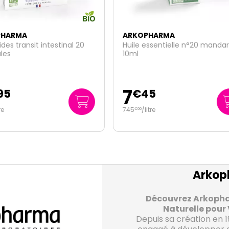
OPHARMA
ARKOPHARMA
 essentielle n°20 mandarine
Arkogélules LITHOTHAMNE 15
gélules
16
45
€
95
/
litre
0
/unité
€
11
Arkop
Découvrez Arkophar
Naturelle pour 
Depuis sa création en 