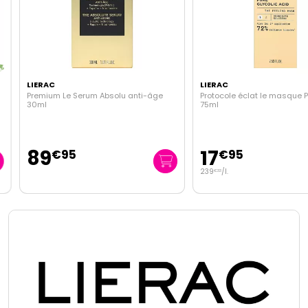
LIERAC
LIERAC
Premium Le Serum Absolu anti-âge
Protocole éclat le masque Pee
30ml
75ml
89
17
€
95
€
95
239
/
l.
€
33