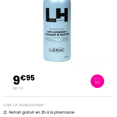
9
€
95
66
/
l.
€
33
CODE CIP: 3508240014087
Retrait gratuit en 2h à la pharmacie