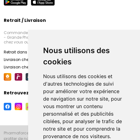
Retrait / Livraison
Commandez en ligne et venez chercher votre commande à Amiens
- Grande Pharmacie d’Amiens (Fachon) ou recevez-là rapidement
chez vous ou en point retrait
Nous utilisons des
Retrait dans la pharmacie d’Amiens
Livraison chez vous
cookies
Livraison chez votre commerçant
Nous utilisons des cookies et
d'autres technologies de suivi
pour améliorer votre expérience
Retrouvez-nous sur vos réseaux sociaux
de navigation sur notre site, pour
vous montrer un contenu
personnalisé et des publicités
ciblées, pour analyser le trafic de
notre site et pour comprendre la
Pharmaforce.fr et la Grande Pharmacie d’Amiens vous souhaitent de
provenance de nos visiteurs.
profiter de notre accueil, de nos conseils pharmaceutiques,