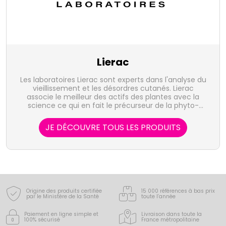
Lierac
Les laboratoires Lierac sont experts dans l'analyse du
vieillissement et les désordres cutanés. Lierac
associe le meilleur des actifs des plantes avec la
science ce qui en fait le précurseur de la phyto-
cosmétique active.
JE DÉCOUVRE TOUS LES PRODUITS
Origine des produits certifiée
15 000 références à bas prix
par le Ministère de la Santé
toute l’année
Paiement en ligne simple
et
Livraison dans toute la
100% sécurisé
France
métropolitaine