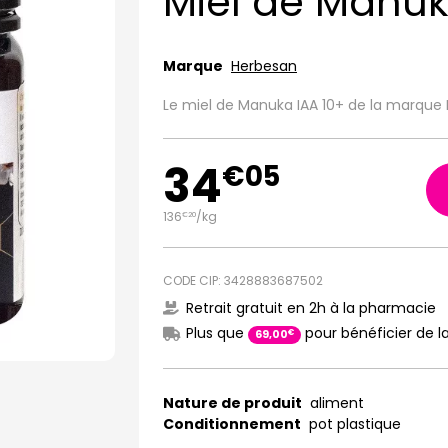
Miel de Manuk
Marque
Herbesan
Le miel de Manuka IAA 10+ de la marque 
34
€
05
136
/kg
€
20
CODE CIP: 3428883687502
Retrait gratuit en 2h à la pharmacie
Plus que
pour bénéficier de la
€
69
,
00
Nature de produit
aliment
Conditionnement
pot plastique