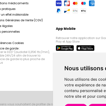
ations médicaments
s pratiques
 un effet indésirable
ons Générales de Vente (CGV)
s légales
App Mobile
 personnelles
Retrouver notre application sur Go
Play et App Store
férences Cookies
ie de garde :
r le 3237 (audiotel 0,35€ ttc/min),
le 24h/24 afin de trouver la
ie de garde la plus proche de
us
Nous utilisons
Nous utilisons des cook
votre expérience de na
contenu personnalisé et
notre site et pour com
iens vous souhaitent de profiter de notre accueil, de nos conseils phar