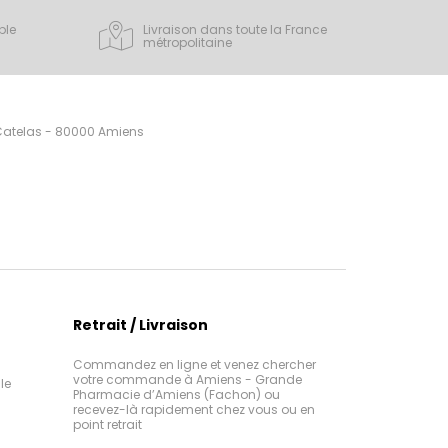
ple
Livraison dans toute la France
métropolitaine
 Catelas - 80000 Amiens
Retrait / Livraison
Commandez en ligne et venez chercher
votre commande à Amiens - Grande
le
Pharmacie d’Amiens (Fachon) ou
recevez-là rapidement chez vous ou en
point retrait