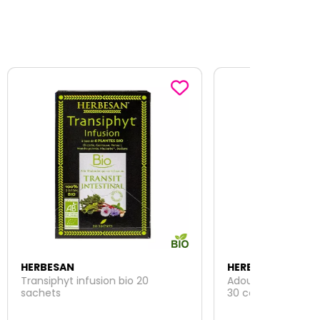
HERBESAN
Adoucid estomac goût menthe
30 comprimés