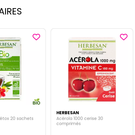
AIRES
ESAN
HERBESAN
la 1000 cerise 30
Transiphyt infusion bio 20
rimés
sachets