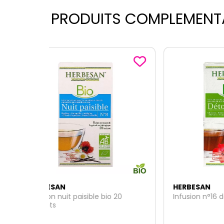
PRODUITS COMPLEMENT
HERBESAN
HERB
 20
Infusion n°16 détox 20 sachets
Acéro
comp