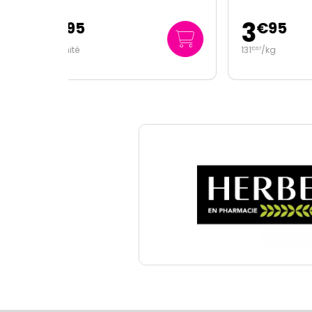
3
6
€
95
131
/kg
0
/u
€
67
€
23