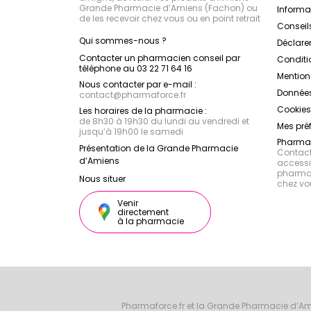
Grande Pharmacie d’Amiens (Fachon) ou
Inform
de les recevoir chez vous ou en point retrait
Conseil
Qui sommes-nous ?
Déclarer
Contacter un pharmacien conseil par
Conditi
téléphone au 03 22 71 64 16
Mention
Nous contacter par e-mail :
Données
contact
@
pharmaforce.fr
Cookies
Les horaires de la pharmacie :
de 8h30 à 19h30 du lundi au vendredi et
Mes pré
jusqu’à 19h00 le samedi
Pharmac
Présentation de la Grande Pharmacie
Contacte
d’Amiens
accessib
pharmac
Nous situer
chez vo
Venir
directement
à la pharmacie
Pharmaforce.fr et la Grande Pharmacie d’Am