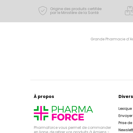
Origine des produits certifiée
par le Ministère de la Santé
Grande Pharmacie d’Ami
À propos
Divers
Lexique
Envoye
Prise d
Pharmaforce vous permet de commander
Newslett
en ligne, de retirer vos produits à Amiens -