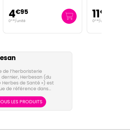
11
€
45
0
/unité
€
38
esan
 de l’herboristerie
e dernier, Herbesan (du
« Herbes de Santé ») est
ue de référence dans
harmacie et de la
ste de la phyto et de la
OUS LES PRODUITS
ns, Herbesan conçoit,
alise une large gamme
aires principalement à
plantes.