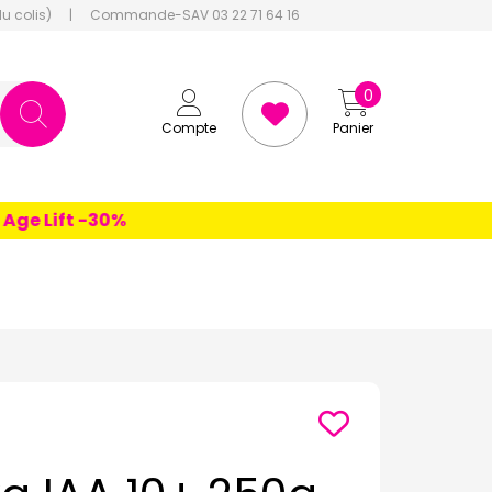
du colis)
|
Commande-SAV 03 22 71 64 16
0
Compte
Panier
 Lift -30%