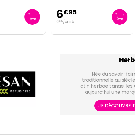
4
€
95
€
95
nité
0
/unité
€
25
Herb
Née du savoir-faire
traditionnelle au siècl
latin herbae sanae, les 
aujourd’hui une marq
l’univers de la p
parapharmacie. Spéciali
JE DÉCOUVRE T
nutrition depuis 40 a
développe et commerci
de compléments aliment
base de 