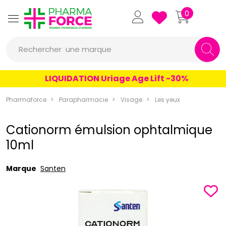
Pharmaforce Grande Pharmacie 
0
Rechercher
une marque
un conseil
LIQUIDATION Uriage Age Lift -30%
un produit
Pharmaforce
Parapharmacie
Visage
Les yeux
une marque
Cationorm émulsion ophtalmique
10ml
Marque
Santen