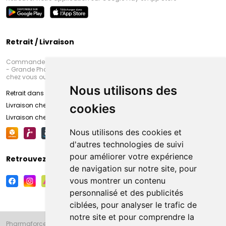
Retrait / Livraison
Commandez en ligne et venez chercher votre commande à Amiens
- Grande Pharmacie d’Amiens (Fachon) ou recevez-là rapidement
chez vous ou en point retrait
Nous utilisons des
Retrait dans la pharmacie d’Amiens
Livraison chez vous
cookies
Livraison chez votre commerçant
Nous utilisons des cookies et
d'autres technologies de suivi
pour améliorer votre expérience
Retrouvez-nous sur vos réseaux sociaux
de navigation sur notre site, pour
vous montrer un contenu
personnalisé et des publicités
ciblées, pour analyser le trafic de
notre site et pour comprendre la
Pharmaforce.fr et la Grande Pharmacie d’Amiens vous souhaitent de