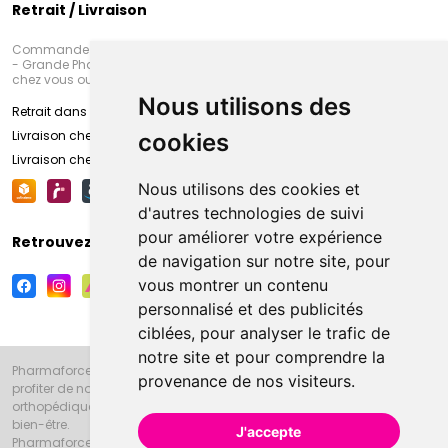
Retrait / Livraison
Commandez en ligne et venez chercher votre commande à Amiens
- Grande Pharmacie d’Amiens (Fachon) ou recevez-là rapidement
chez vous ou en point retrait
Nous utilisons des
Retrait dans la pharmacie d’Amiens
Livraison chez vous
cookies
Livraison chez votre commerçant
Nous utilisons des cookies et
d'autres technologies de suivi
pour améliorer votre expérience
Retrouvez-nous sur vos réseaux sociaux
de navigation sur notre site, pour
vous montrer un contenu
personnalisé et des publicités
ciblées, pour analyser le trafic de
notre site et pour comprendre la
Pharmaforce.fr et la Grande Pharmacie d’Amiens vous souhaitent de
provenance de nos visiteurs.
profiter de notre accueil, de nos conseils pharmaceutiques,
orthopédiques, homéopathiques, parapharmaceutiques, beauté et
bien-être.
J'accepte
Pharmaforce.fr est le site internet de la Grande Pharmacie d’Amiens.