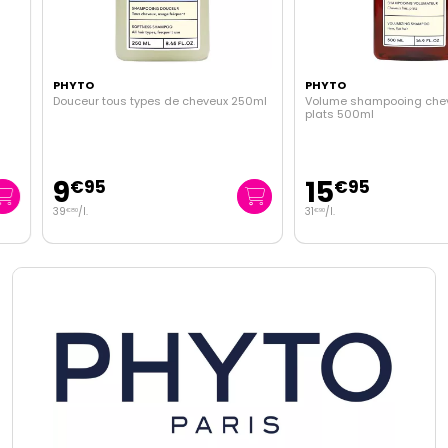
PHYTO
PHYTO
Douceur tous types de cheveux 250ml
Volume shampooing cheveux 
plats 500ml
9
15
€
95
€
95
39
/
l.
31
/
l.
€
80
€
90