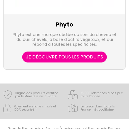
Phyto
Phyto est une marque dédiée au soin du cheveu et
du cuir chevelu, à base d'actifs végétaux, et qui
répond à toutes les spécificités.
JE DÉCOUVRE TOUS LES PRODUITS
Origine des produits certifiée
15 000 références à bas prix
par le Ministère de la Santé
toute l’année
Paiement en ligne simple
et
Livraison dans toute la
100% sécurisé
France
métropolitaine
Grande Pharmacie d’Amiens (anciennement Pharmacie Fachon