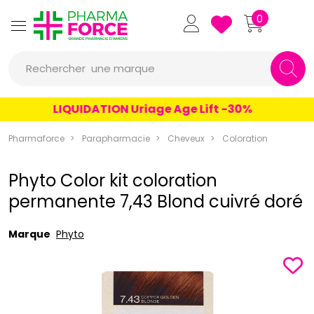
Pharmaforce Grande Pharmacie 
0
une marque
Rechercher
un conseil
LIQUIDATION Uriage Age Lift -30%
un produit
Pharmaforce
Parapharmacie
Cheveux
Coloration
une marque
Phyto Color kit coloration
permanente 7,43 Blond cuivré doré
Marque
Phyto