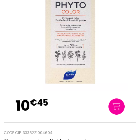
10
€
45
CODE CIP: 3338221004604