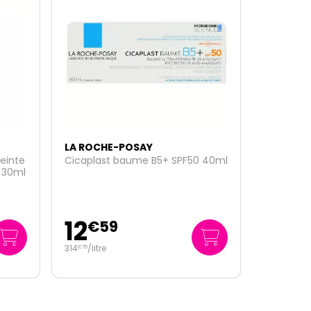
LA ROCHE-POSAY
 40ml
Eau micellaire peaux sensibles
400ml
10
€
95
27
/
litre
€
38