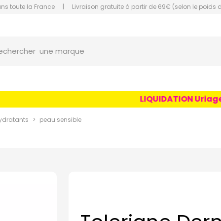
ans toute la France
|
Livraison gratuite à partir de 69€ (selon le poids 
orce Grande Pharmacie Amiens Fachon
une marque
echercher
un conseil
un produit
LIQUIDATION Uriage Ag
une marque
ydratants
peau sensible