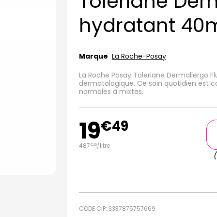
Toleriane Derm
hydratant 40
Marque
La Roche-Posay
La Roche Posay Toleriane Dermallergo Fl
dermatologique. Ce soin quotidien est co
normales à mixtes.
19
€
49
487
/
litre
€
25
CODE CIP: 3337875757669