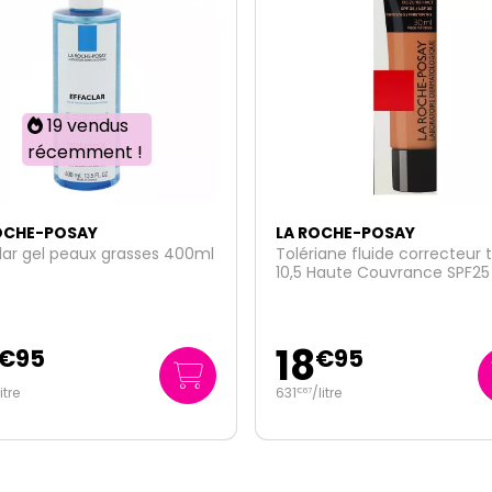
OCHE-POSAY
LA ROCHE-POSAY
iane fluide correcteur teinte
Cicaplast baume B5+ SPF50
Haute Couvrance SPF25 30ml
12
€
95
€
59
/
litre
314
/
litre
€
75