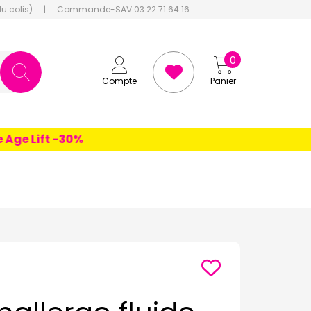
du colis)
|
Commande-SAV 03 22 71 64 16
0
Compte
Panier
e Lift -30%