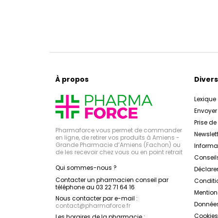
À propos
Divers
Lexique
Envoye
Prise d
Pharmaforce vous permet de commander
Newslett
en ligne, de retirer vos produits à Amiens -
Grande Pharmacie d’Amiens (Fachon) ou
Inform
de les recevoir chez vous ou en point retrait
Conseil
Qui sommes-nous ?
Déclarer
Contacter un pharmacien conseil par
Conditi
téléphone au 03 22 71 64 16
Mention
Nous contacter par e-mail :
Données
contact
@
pharmaforce.fr
Cookies
Les horaires de la pharmacie :