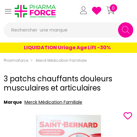
Pharmaforce Grande Pharmacie 
0
une marque
Rechercher
un conseil
LIQUIDATION Uriage Age Lift -30%
un produit
Pharmaforce
Merck Médication Familiale
une marque
3 patchs chauffants douleurs
musculaires et articulaires
Marque
Merck Médication Familiale