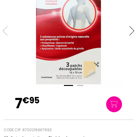
7
€
95
CODE CIP: 8700216967693