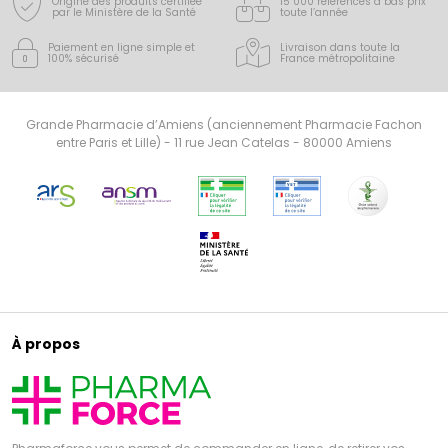
Origine des produits certifiée
15 000 références à bas prix
par le Ministère de la Santé
toute l’année
Paiement en ligne simple
et
Livraison dans toute la
100% sécurisé
France
métropolitaine
Grande Pharmacie d’Amiens (anciennement Pharmacie Fachon
entre Paris et Lille) - 11 rue Jean Catelas - 80000 Amiens
À propos