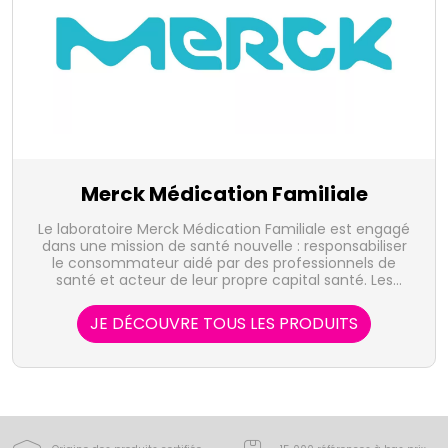
Merck Médication Familiale
Le laboratoire Merck Médication Familiale est engagé
dans une mission de santé nouvelle : responsabiliser
le consommateur aidé par des professionnels de
santé et acteur de leur propre capital santé. Les
missions sont la recherche de bien-être, de tonus et
de vitalité, la lutte contre le stress ou encore les
JE DÉCOUVRE TOUS LES PRODUITS
déséquilibres alimentaires. Pour y répondre,
probiotiques, vitamines, oligo-éléments ou plantes
sont utilisés pour développer de nouveaux produits.