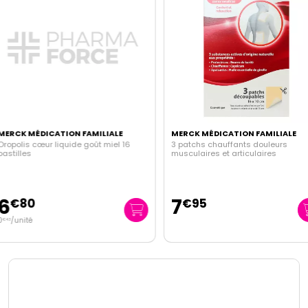
 MÉDICATION FAMILIALE
MERCK MÉDICATION FAMILIALE
is cœur liquide goût miel 16
3 patchs chauffants douleurs
les
musculaires et articulaires
7
80
€
95
ité