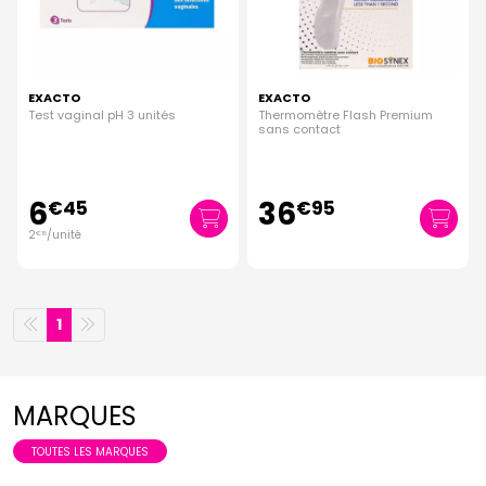
EXACTO
EXACTO
Test vaginal pH 3 unités
Thermomètre Flash Premium
sans contact
6
36
€
45
€
95
2
/unité
€
15
1
MARQUES
TOUTES LES MARQUES