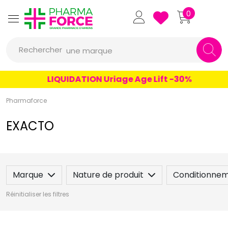
un conseil
Pharmaforce Grande Pharmacie 
0
un produit
Rechercher
une marque
LIQUIDATION Uriage Age Lift -30%
Pharmaforce
EXACTO
Marque
Nature de produit
Conditionne
Réinitialiser les filtres