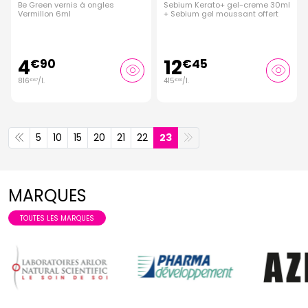
Be Green vernis à ongles
Sebium Kerato+ gel-creme 30ml
Vermillon 6ml
+ Sebium gel moussant offert
4
12
€
90
€
45
816
/
l.
415
/
l.
€
67
€
00
5
10
15
20
21
22
23
MARQUES
TOUTES LES MARQUES