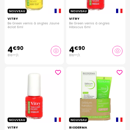
NOUVEAU
NOUVEAU
VITRY
VITRY
Be Green vernis à ongles Jaune
Be Green vernis à ongles
éclat 6ml
Hibiscus 6ml
4
4
€
90
€
90
816
/
l.
816
/
l.
€
67
€
67
NOUVEAU
NOUVEAU
VITRY
BIODERMA