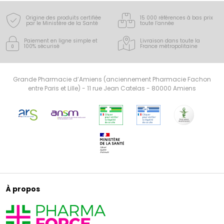
Origine des produits certifiée
15 000 références à bas prix
par le Ministère de la Santé
toute l’année
Paiement en ligne simple
et
Livraison dans toute la
100% sécurisé
France
métropolitaine
Grande Pharmacie d’Amiens (anciennement Pharmacie Fachon
entre Paris et Lille) - 11 rue Jean Catelas - 80000 Amiens
À propos