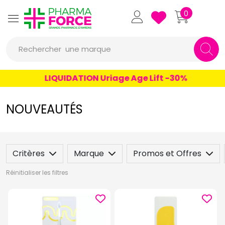
Pharmaforce Grande Pharmacie 
0
Rechercher
une marque
un conseil
LIQUIDATION Uriage Age Lift -30%
un produit
NOUVEAUTÉS
une marque
Critères
Marque
Promos et Offres
Réinitialiser les filtres