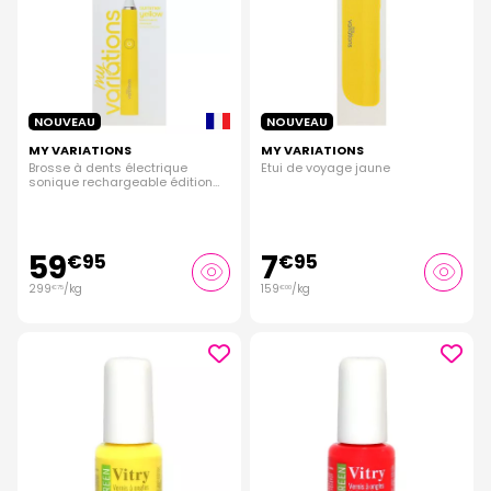
NOUVEAU
NOUVEAU
MY VARIATIONS
MY VARIATIONS
Brosse à dents électrique
Etui de voyage jaune
sonique rechargeable édition
jaune
59
7
€
95
€
95
299
/kg
159
/kg
€
75
€
00